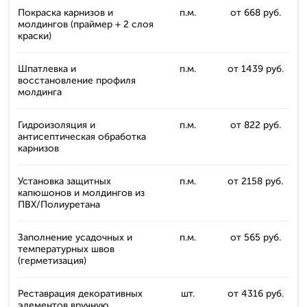
Покраска карнизов и
п.м.
от 668 руб.
молдингов (праймер + 2 слоя
краски)
Шпатлевка и
п.м.
от 1439 руб.
восстановление профиля
молдинга
Гидроизоляция и
п.м.
от 822 руб.
антисептическая обработка
карнизов
Установка защитных
п.м.
от 2158 руб.
капюшонов и молдингов из
ПВХ/Полиуретана
Заполнение усадочных и
п.м.
от 565 руб.
температурных швов
(герметизация)
Реставрация декоративных
шт.
от 4316 руб.
элементов вручную