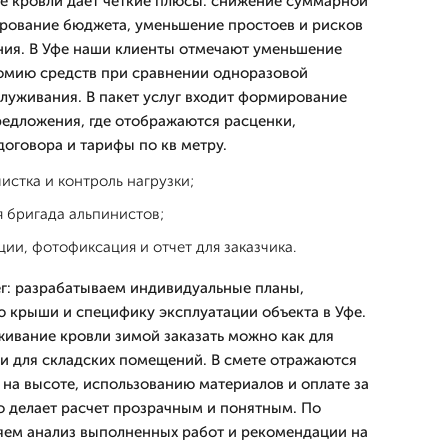
е кровли дает четкие плюсы: снижение суммарной
рование бюджета, уменьшение простоев и рисков
ания. В Уфе наши клиенты отмечают уменьшение
омию средств при сравнении одноразовой
служивания. В пакет услуг входит формирование
едложения, где отображаются расценки,
договора и тарифы по кв метру.
истка и контроль нагрузки;
 бригада альпинистов;
ии, фотофиксация и отчет для заказчика.
г: разрабатываем индивидуальные планы,
 крыши и специфику эксплуатации объекта в Уфе.
живание кровли зимой заказать можно как для
 и для складских помещений. В смете отражаются
 на высоте, использованию материалов и оплате за
то делает расчет прозрачным и понятным. По
яем анализ выполненных работ и рекомендации на