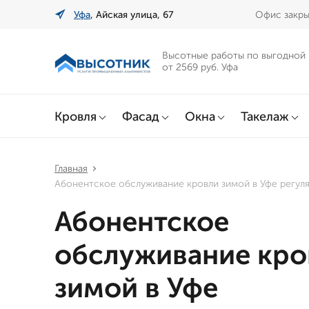
Уфа
, Айская улица, 67
Офис закры
Высотные работы по выгодной
от 2569 руб. Уфа
Кровля
Фасад
Окна
Такелаж
Главная
Абонентское обслуживание кровли зимой в Уфе регул
Абонентское
обслуживание кро
зимой в Уфе