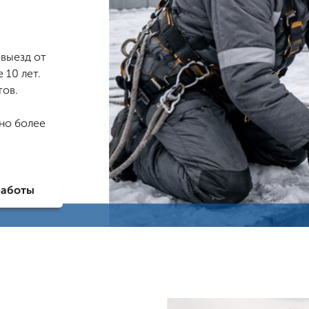
 выезд от
 10 лет.
тов.
ено более
работы