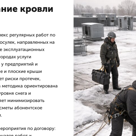
ание кровли
екс регулярных работ по
сосулек, направленных на
е эксплуатационных
городах услуги
 у предприятий и
ые и плоские крыши
ет риски протечек,
а методика ориентирована
ровня снега и
ляет минимизировать
 сметы абонентское
.
ероприятия по договору:
налов работ и