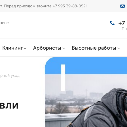
т. Перед приездом звоните +7 993 39-88-052!
+7
 цене
Пн
Клининг
Арбористы
Высотные работы
ярный уход
вли