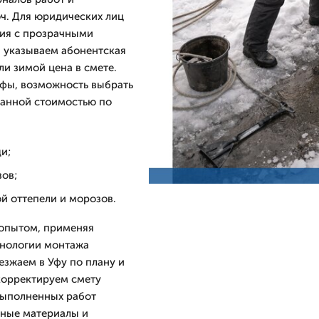
ч. Для юридических лиц
ия с прозрачными
, указываем абонентская
и зимой цена в смете.
фы, возможность выбрать
ванной стоимостью по
и;
зов;
й оттепели и морозов.
 опытом, применяя
хнологии монтажа
езжаем в Уфу по плану и
корректируем смету
выполненных работ
нные материалы и