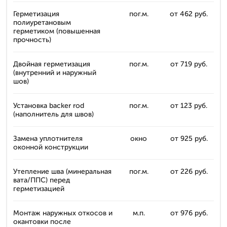
Герметизация
пог.м.
от 462 руб.
полиуретановым
герметиком (повышенная
прочность)
Двойная герметизация
пог.м.
от 719 руб.
(внутренний и наружный
шов)
Установка backer rod
пог.м.
от 123 руб.
(наполнитель для швов)
Замена уплотнителя
окно
от 925 руб.
оконной конструкции
Утепление шва (минеральная
пог.м.
от 226 руб.
вата/ППС) перед
герметизацией
Монтаж наружных откосов и
м.п.
от 976 руб.
окантовки после