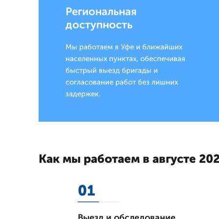
Региональная
доступность
Мы работаем в Уфе и ближайших
населенных пунктах, обеспечивая
быстрый выезд бригады и
согласование работ без лишних
задержек.
Как мы работаем в августе 202
01
Выезд и обследование