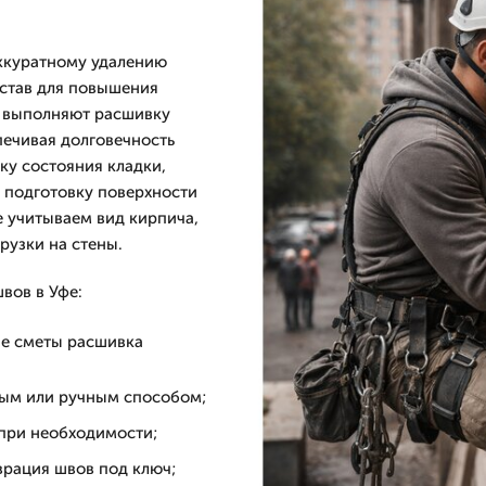
ккуратному удалению
остав для повышения
ы выполняют расшивку
печивая долговечность
ку состояния кладки,
 подготовку поверхности
е учитываем вид кирпича,
рузки на стены.
вов в Уфе:
ие сметы расшивка
ным или ручным способом;
 при необходимости;
врация швов под ключ;