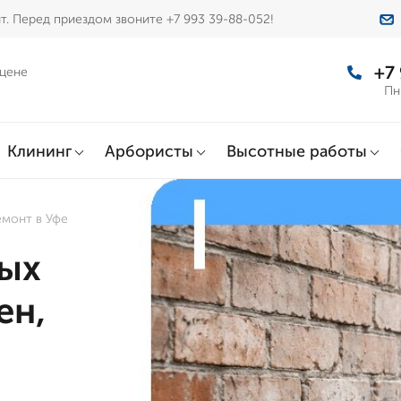
т. Перед приездом звоните +7 993 39-88-052!
+7
 цене
Пн
Клининг
Арбористы
Высотные работы
емонт в Уфе
ых
ен,