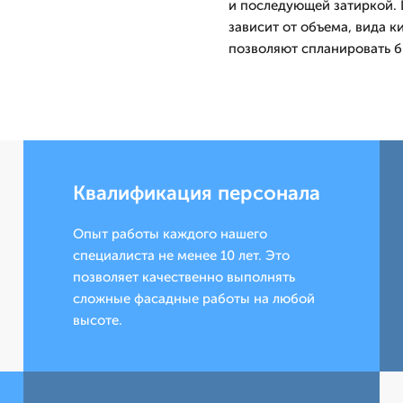
и последующей затиркой. 
зависит от объема, вида к
позволяют спланировать б
Квалификация персонала
Опыт работы каждого нашего
специалиста не менее 10 лет. Это
позволяет качественно выполнять
сложные фасадные работы на любой
высоте.