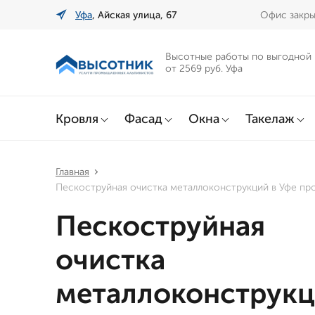
Уфа
, Айская улица, 67
Офис закры
Высотные работы по выгодной
от 2569 руб. Уфа
Кровля
Фасад
Окна
Такелаж
Главная
Пескоструйная очистка металлоконструкций в Уфе п
Пескоструйная
очистка
металлоконструкц