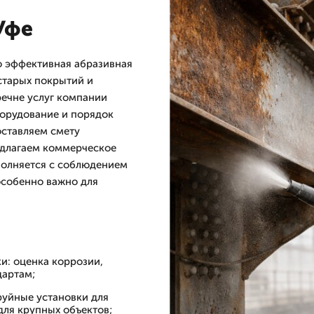
Уфе
о эффективная абразивная
старых покрытий и
речне услуг компании
орудование и порядок
оставляем смету
едлагаем коммерческое
полняется с соблюдением
особенно важно для
и: оценка коррозии,
дартам;
руйные установки для
для крупных объектов;