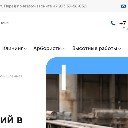
т. Перед приездом звоните +7 993 39-88-052!
+7
 цене
Пн
Клининг
Арбористы
Высотные работы
ромышленная
ий в