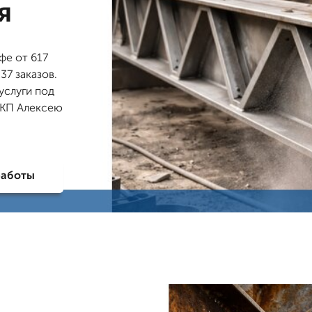
я
фе от 617
37 заказов.
услуги под
 КП Алексею
работы