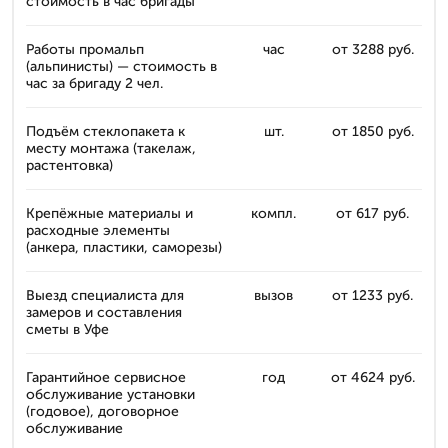
стоимость в час бригады
Работы промальп
час
от 3288 руб.
(альпинисты) — стоимость в
час за бригаду 2 чел.
Подъём стеклопакета к
шт.
от 1850 руб.
месту монтажа (такелаж,
растентовка)
Крепёжные материалы и
компл.
от 617 руб.
расходные элементы
(анкера, пластики, саморезы)
Выезд специалиста для
вызов
от 1233 руб.
замеров и составления
сметы в Уфе
Гарантийное сервисное
год
от 4624 руб.
обслуживание установки
(годовое), договорное
обслуживание